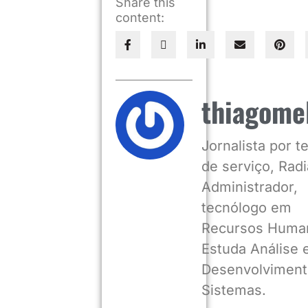
Share this
content:
thiagome
Jornalista por 
de serviço, Radia
Administrador,
tecnólogo em
Recursos Huma
Estuda Análise 
Desenvolviment
Sistemas.