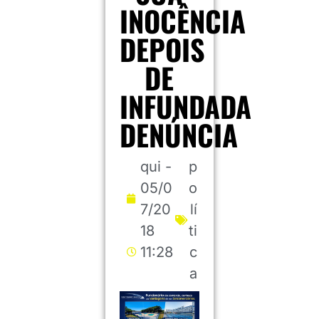
INOCÊNCIA
DEPOIS
DE
INFUNDADA
DENÚNCIA
qui -
p
05/0
o
7/20
lí
18
ti
11:28
c
a