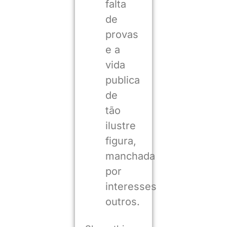
falta
de
provas
e a
vida
publica
de
tão
ilustre
figura,
manchada
por
interesses
outros.