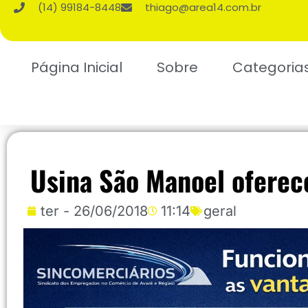
(14) 99184-8448
thiago@area14.com.br
Página Inicial
Sobre
Categoria
Usina São Manoel oferec
ter - 26/06/2018
11:14
geral