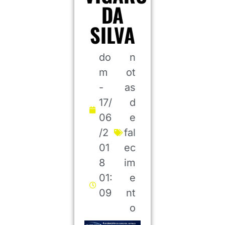
DA
SILVA
do
n
m
ot
-
as
17/
d
06
e
/2
fal
01
ec
8
im
01:
e
09
nt
o