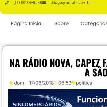
(14) 99184-8448
thiago@area14.com.br
Página Inicial
Sobre
Categoria
NA RÁDIO NOVA, CAPEZ 
A SÃ
dom - 17/06/2018
08:53
política