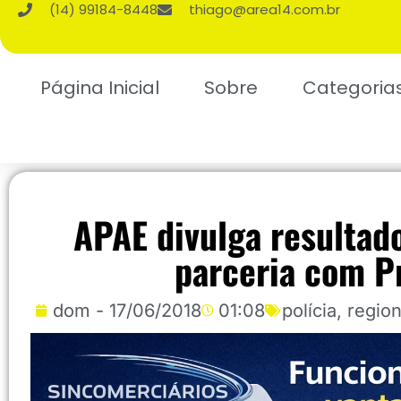
(14) 99184-8448
thiago@area14.com.br
Página Inicial
Sobre
Categoria
APAE divulga resultad
parceria com P
dom - 17/06/2018
01:08
polícia
,
region